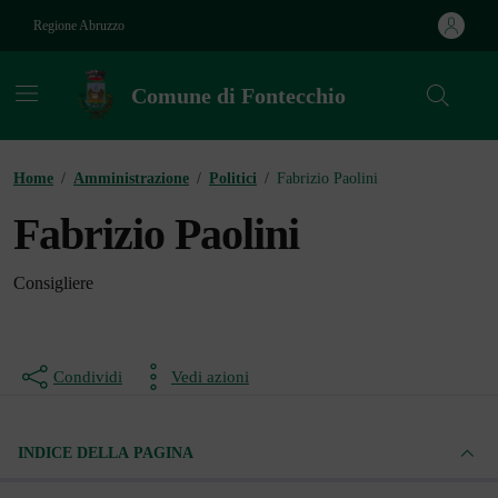
Vai ai contenuti
Vai al footer
Regione Abruzzo
Comune di Fontecchio
Contenuti in evidenza
Home
/
Amministrazione
/
Politici
/
Fabrizio Paolini
Fabrizio Paolini
Consigliere
Condividi
Vedi azioni
INDICE DELLA PAGINA