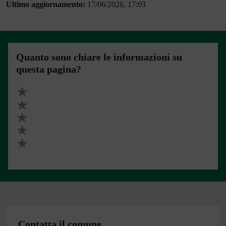
Ultimo aggiornamento:
17/06/2026, 17:03
Quanto sono chiare le informazioni su
questa pagina?
Valuta 5 stelle su 5
Valuta 4 stelle su 5
Valuta 3 stelle su 5
Valuta 2 stelle su 5
Valuta 1 stelle su 5
Contatta il comune