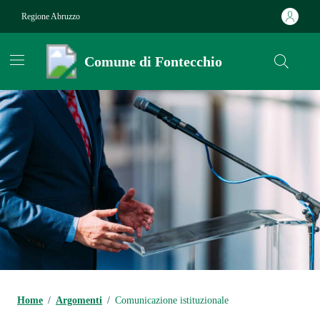
Vai ai contenuti
Vai al footer
Regione Abruzzo
Comune di Fontecchio
Contenuti in evidenza
Home
/
Argomenti
/
Comunicazione istituzionale