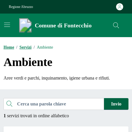
Vai ai contenuti
Vai al footer
Regione Abruzzo
Comune di Fontecchio
Contenuti in evidenza
Home
/
Servizi
/
Ambiente
Ambiente
Aree verdi e parchi, inquinamento, igiene urbana e rifiuti.
Esplora tutti i servizi
Cerca una parola chiave
Invio
1
servizi trovati in ordine alfabetico