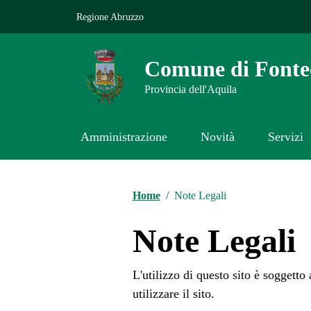
Vai ai contenuti
Vai al footer
Regione Abruzzo
Comune di Fonte
Provincia dell'Aquila
Amministrazione
Novità
Servizi
Contenuti in evidenza
Home
/
Note Legali
Note Legali
L'utilizzo di questo sito è soggetto
utilizzare il sito.