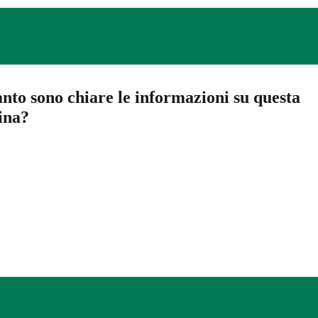
nto sono chiare le informazioni su questa
ina?
a 5 stelle su 5
a 4 stelle su 5
a 3 stelle su 5
a 2 stelle su 5
a 1 stelle su 5