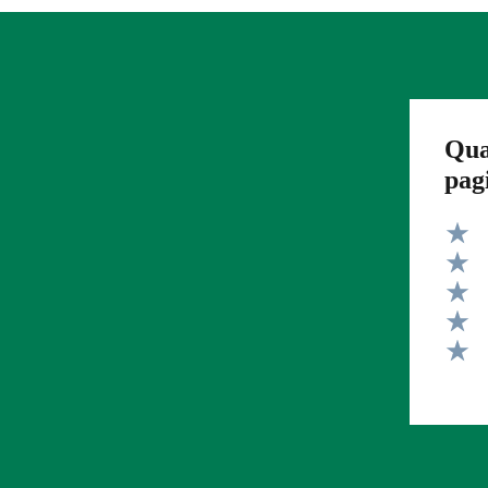
Qua
pag
Valut
Valut
Valut
Valut
Valut