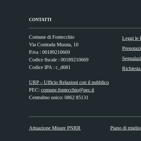
CONTATTI
Comune di Fontecchio
Leggi le
Via Contrada Murata, 10
Prenotaz
P.iva : 00189210669
Segnalazi
Codice fiscale : 00189210669
Codice IPA : c_d681
Richiesta
URP – Ufficio Relazioni con il pubblico
PEC:
comune.fontecchio@pec.it
Centralino unico: 0862 85131
Attuazione Misure PNRR
Piano di miglio