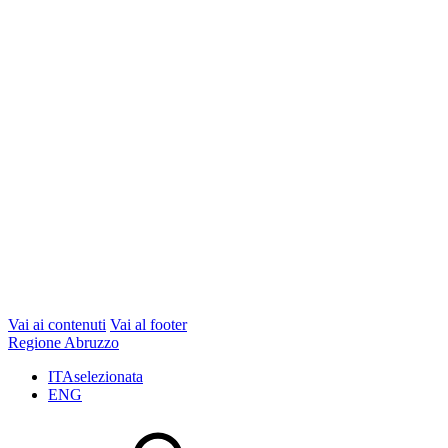
Vai ai contenuti
Vai al footer
Regione Abruzzo
ITA
selezionata
ENG