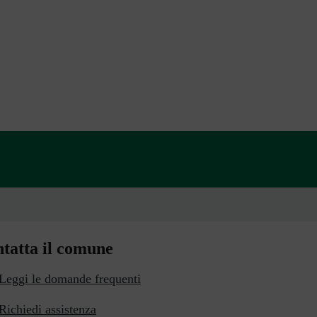
a 5 stelle su 5
a 4 stelle su 5
a 3 stelle su 5
a 2 stelle su 5
a 1 stelle su 5
tatta il comune
Leggi le domande frequenti
Richiedi assistenza