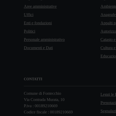
Aree amministrative
Ambient
Uffici
Anagrafe 
Enti e fondazioni
Appalti p
Politici
Autorizza
Personale amministrativo
Catasto e
Documenti e Dati
Cultura e
Educazio
CONTATTI
Comune di Fontecchio
Leggi le
Via Contrada Murata, 10
Prenotaz
P.iva : 00189210669
Segnalazi
Codice fiscale : 00189210669