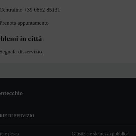
Centralino +39 0862 85131
Prenota appuntamento
blemi in città
Segnala disservizio
ntecchio
IE DI SERVIZIO
ra e pesca
Giustizia e sicurezza pubblica