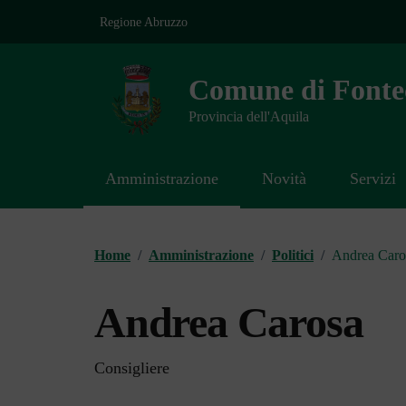
Vai ai contenuti
Vai al footer
Regione Abruzzo
Comune di Fonte
Provincia dell'Aquila
Amministrazione
Novità
Servizi
Contenuti in evidenza
Home
/
Amministrazione
/
Politici
/
Andrea Caro
Andrea Carosa
Consigliere