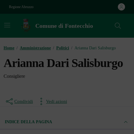
Vai ai contenuti
Vai al footer
Regione Abruzzo
Comune di Fontecchio
Contenuti in evidenza
Home
/
Amministrazione
/
Politici
/
Arianna Dari Salisburgo
Arianna Dari Salisburgo
Consigliere
Condividi
Vedi azioni
INDICE DELLA PAGINA