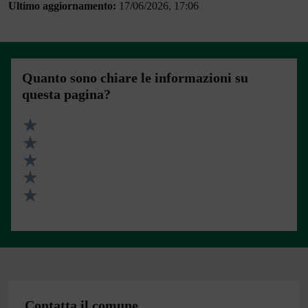
Ultimo aggiornamento:
17/06/2026, 17:06
Quanto sono chiare le informazioni su
questa pagina?
Valuta 5 stelle su 5
Valuta 4 stelle su 5
Valuta 3 stelle su 5
Valuta 2 stelle su 5
Valuta 1 stelle su 5
Contatta il comune