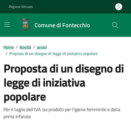
Vai ai contenuti
Vai al footer
Regione Abruzzo
Comune di Fontecchio
Contenuti in evidenza
Home
/
Novità
/
avvisi
/
Proposta di un disegno di legge di iniziativa popolare
Proposta di un disegno di
legge di iniziativa
popolare
Dettagli della notizia
Per il taglio dell’IVA sui prodotti per l’igiene femminile e della
prima infanzia