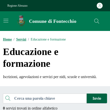
Vai ai contenuti
Vai al footer
Regione Abruzzo
Comune di Fontecchio
Contenuti in evidenza
Home
/
Servizi
/
Educazione e formazione
Educazione e
formazione
Iscrizioni, agevolazioni e servizi per nidi, scuole e università.
Esplora tutti i servizi
Cerca una parola chiave
Invio
0
servizi trovati in ordine alfabetico